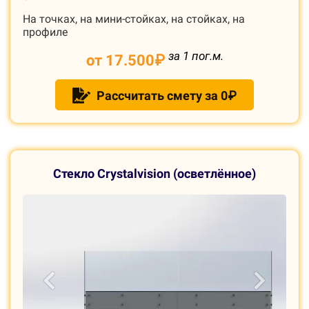
На точках, на мини-стойках, на стойках, на
профиле
за 1 пог.м.
от 17.500
₽
Рассчитать смету за 0₽
С
текло Crystalvision (осветлённое)