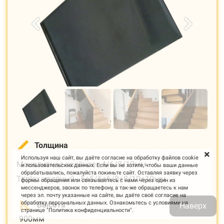
Толщина
Используя наш сайт, вы даёте согласие на обработку файлов cookie
Монолитное калёное - 4/6/8/10мм
и пользовательских данных. Если вы не хотите, чтобы ваши данные
обрабатывались, пожалуйста покиньте сайт. Оставляя заявку через
Triplex калёный - 5+5/6+6/8+8/10+10мм
формы обращения или связываетесь с нами через один из
мессенджеров, звонок по телефону, а так-же обращаетесь к нам
через эл. почту указанные на сайте, вы даёте своё согласие на
обработку персональных данных. Ознакомьтесь с условиями на
Высота
Наверх
странице "Политика конфиденциальности".
900мм