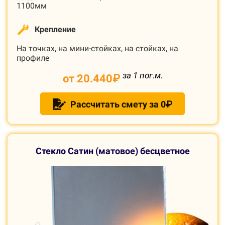
1100мм
Крепление
На точках, на мини-стойках, на стойках, на
профиле
за 1 пог.м.
от 20.440
₽
Рассчитать смету за 0₽
С
текло Сатин (матовое) бесцветное