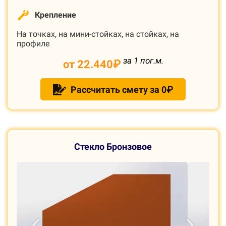
Крепление
На точках, на мини-стойках, на стойках, на
профиле
за 1 пог.м.
от 22.440
₽
Рассчитать смету за 0₽
С
текло Б
ронзовое