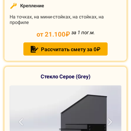
Крепление
На точках, на мини-стойках, на стойках, на
профиле
за 1 пог.м.
от 21.100
₽
Рассчитать смету за 0₽
С
текло Серое (Grey)