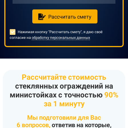
Рассчитать смету
Нажимая кнопку "Рассчитать смету", я даю своё
согласие на
обработку персональных данных
Рассчитайте стоимость
стеклянных ограждений на
министойках
с точностью
90%
за 1 минуту
Мы подготовили для Вас
6
вопросов
,
ответив на которые,