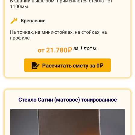
В здании выше 30м применяются стёкла - от
1100мм
Крепление
На точках, на мини-стойках, на стойках, на
профиле
за 1 пог.м.
от 21.780
₽
Рассчитать смету за 0₽
С
текло Сатин (матовое) тонированное