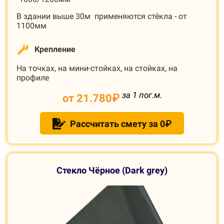
В здании выше 30м применяются стёкла - от
1100мм
Крепление
На точках, на мини-стойках, на стойках, на
профиле
за 1 пог.м.
от 21.780
₽
Рассчитать смету за 0₽
С
текло Чёрное (Dark grey)