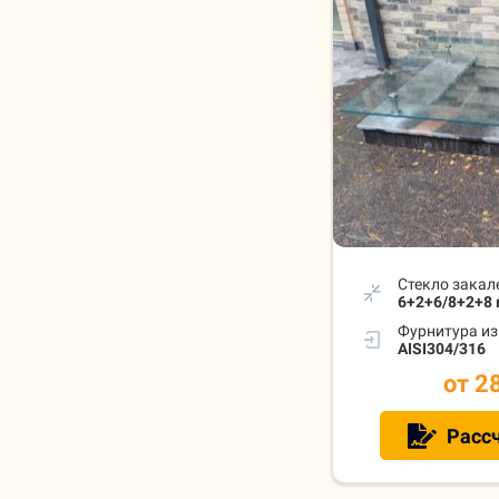
Стекло закал
6+2+6/8+2+8
Фурнитура и
AISI304/316
от 2
Рассч