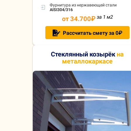
Фурнитура из нержавеющей стали
AISI304/316
за 1 м
2
от 34.700
₽
Рассчитать смету за 0₽
Стеклянный козырёк
на
металлокаркасе