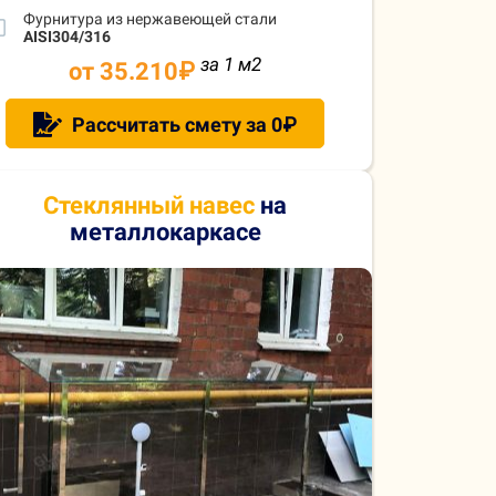
Фурнитура из нержавеющей стали
AISI304/316
за 1 м
2
от 35.210
₽
Рассчитать смету за 0₽
Стеклянный навес
на
металлокаркасе