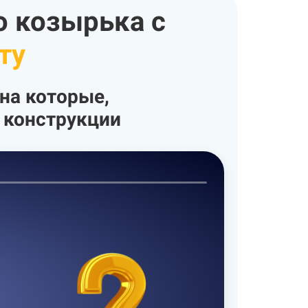
о козырька
с
ту
на которые,
ь
конструкции
Вид стекла?