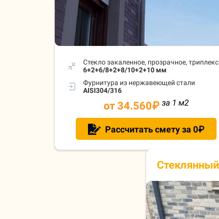
Стекло закаленное, прозрачное, триплекс
6+2+6/8+2+8/10+2+10 мм
Фурнитура из нержавеющей стали
AISI304/316
за 1 м
2
от 34.560
₽
Рассчитать смету за 0₽
Стеклянный