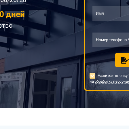
0 дней
Имя
ство
Номер телефона 
Нажимая кнопку "
на
обработку персон