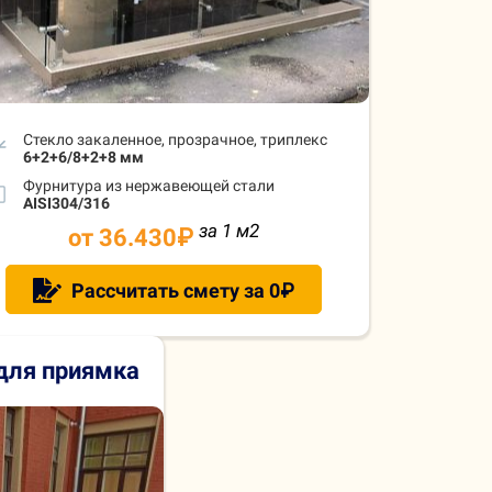
Стекло закаленное, прозрачное, триплекс
6+2+6/8+2+8 мм
Фурнитура из нержавеющей стали
AISI304/316
за 1 м
2
от 36.430
₽
Рассчитать смету за 0₽
для приямка