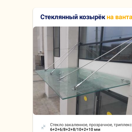
Стеклянный козырёк
на вант
Стекло закаленное, прозрачное, триплекс
6+2+6/8+2+8/10+2+10 мм