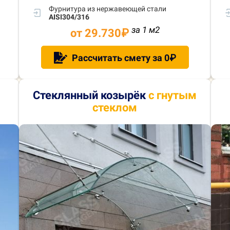
Фурнитура из нержавеющей стали
AISI304/316
за 1 м
2
от 29.730
₽
Рассчитать смету за 0₽
Стеклянный козырёк
с гнутым
стеклом