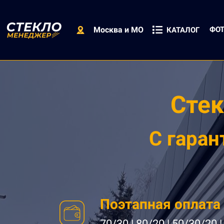
Москва и МО
ФОТ
КАТАЛОГ
Сте
С
гаран
Поэтапная оплата
70/30 | 80/20 | 50/30/20 