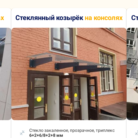
ах
Стеклянный козырёк
на консолях
С
Стекло закаленное, прозрачное, триплекс
6+2+6/8+2+8 мм