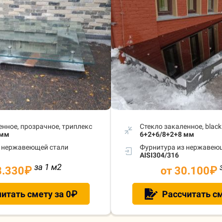
енное, прозрачное, триплекс
Стекло закаленное, black
 мм
6+2+6/8+2+8 мм
з нержавеющей стали
Фурнитура из нержавею
AISI304/316
за 1 м
2
8.330
₽
от 30.100
₽
итать смету за 0₽
Рассчитать см