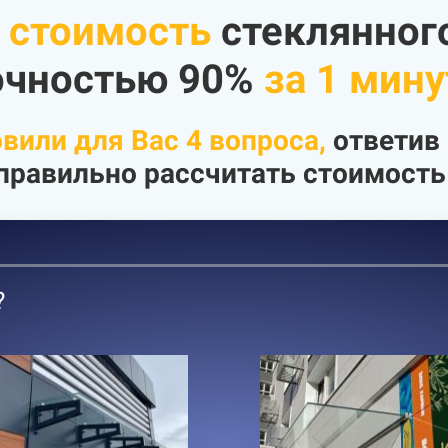
 стоимость
стеклянног
очностью 90%
за 1 мину
вили для Вас 4
вопроса
,
ответив 
равильно рассчитать стоимост
?