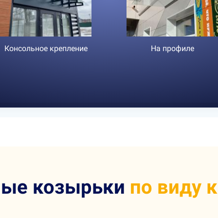
Консольное крепление
На профиле
ные козырьки
по виду 