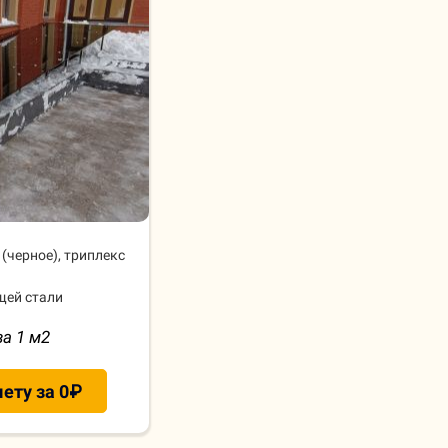
 (черное), триплекс
щей стали
за 1 м
2
ету за 0₽