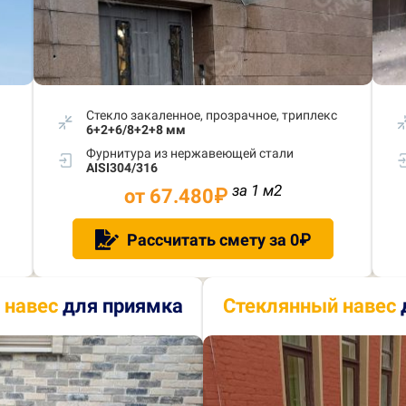
Стекло закаленное, прозрачное, триплекс
6+2+6/8+2+8 мм
Фурнитура из нержавеющей стали
AISI304/316
за 1 м
2
от 67.480
₽
Рассчитать смету за 0₽
 навес
для приямка
Стеклянный навес