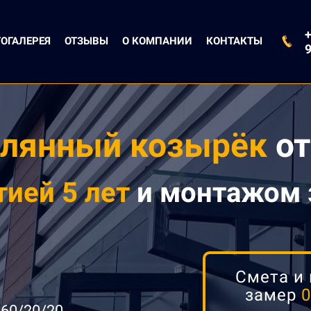
+
ОГАЛЕРЕЯ
ОТЗЫВЫ
О КОМПАНИИ
КОНТАКТЫ
клянный козырёк
от
тией 5 лет
и монтажом
Смета и
замер
| 60/20/20