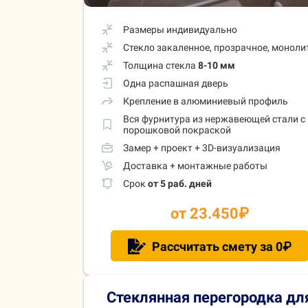
Размеры индивидуально
Стекло закаленное, прозрачное, моноли
Толщина стекла
8-10 мм
Одна распашная дверь
Крепление в алюминиевый профиль
Вся фурнитура из нержавеющей стали с
порошковой покраской
Замер + проект + 3D-визуализация
Доставка + монтажные работы
Срок
от 5 раб. дней
от 23.450
₽
Рассчитать смету за 0₽
Стеклянная перегородка дл