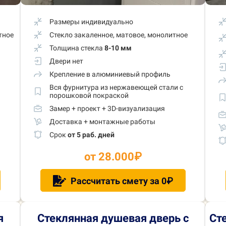
Размеры индивидуально
тное
Стекло закаленное, матовое, монолитное
Толщина стекла
8-10 мм
Двери нет
Крепление в алюминиевый профиль
Вся фурнитура из нержавеющей стали с
порошковой покраской
Замер + проект + 3D-визуализация
Доставка + монтажные работы
Срок
от 5 раб. дней
от 28.000
₽
Рассчитать смету за 0₽
я
Стеклянная душевая дверь с
Ст