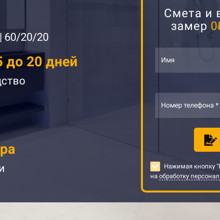
Смета и 
а
замер
0
 | 60/20/20
5 до 20 дней
Имя
дство
Номер телефона *
ра
и
Нажимая кнопку "Р
на
обработку персона