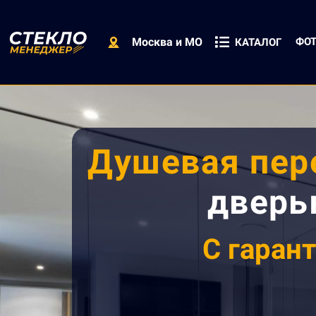
Москва и МО
ФОТ
КАТАЛОГ
Душевая пере
дверь
С
гарант