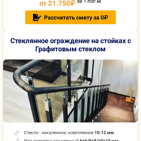
за 1 пог.м.
от 21.750
₽
Рассчитать смету за 0₽
Стеклянное ограждение на стойках
с
Графитовым стеклом
Стекло - закаленное, осветленное
10-12 мм
Или триплекс закаленный
6+6/8+8/10+10 мм