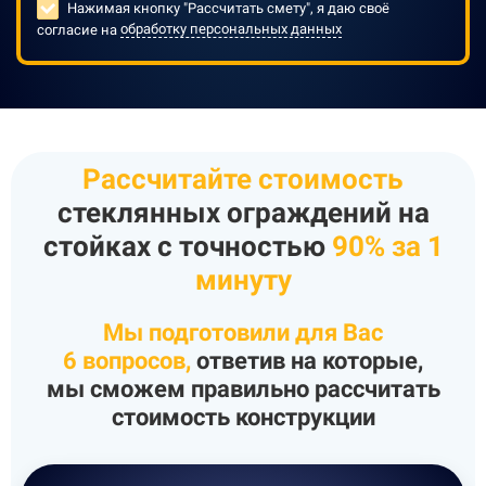
Нажимая кнопку "Рассчитать смету", я даю своё
согласие на
обработку персональных данных
Рассчитайте стоимость
стеклянных ограждений на
стойках
с точностью
90% за 1
минуту
Мы подготовили для Вас
6
вопросов
,
ответив на которые,
мы сможем правильно рассчитать
стоимость
конструкции