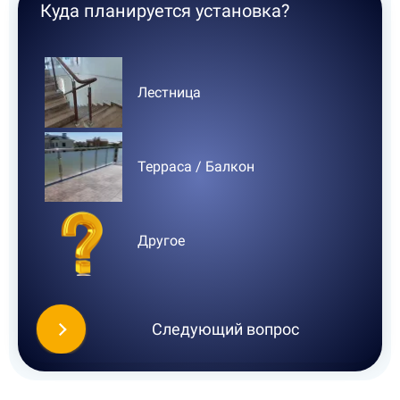
Куда планируется установка?
Где
Лестница
Терраса / Балкон
Другое
Следующий вопрос