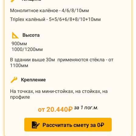
Монолитное калёное - 4/6/8/10мм
Triplex калёный - 5+5/6+6/8+8/10+10мм
Высота
900мм
1000/1200мм
В здании выше 30м применяются стёкла - от
1100мм
Крепление
На точках, на мини-стойках, на стойках, на
профиле
за 1 пог.м.
от 20.440
₽
Рассчитать смету за 0₽