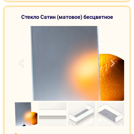
С
текло Сатин (матовое) бесцветное