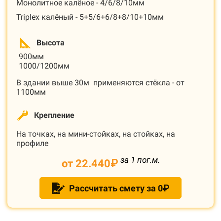
Монолитное калёное - 4/6/8/10мм
Triplex калёный - 5+5/6+6/8+8/10+10мм
Высота
900мм
1000/1200мм
В здании выше 30м применяются стёкла - от
1100мм
Крепление
На точках, на мини-стойках, на стойках, на
профиле
за 1 пог.м.
от 22.440
₽
Рассчитать смету за 0₽