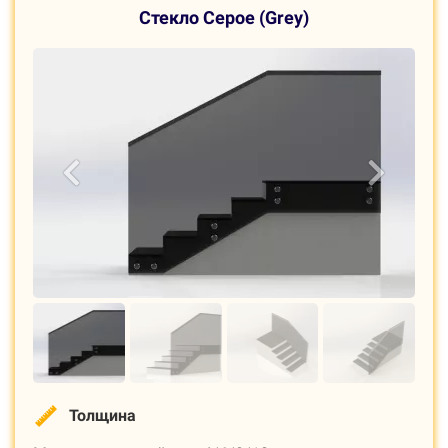
С
текло Серое (Grey)
Толщина