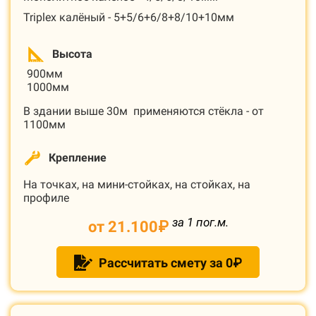
Triplex калёный - 5+5/6+6/8+8/10+10мм
Высота
900мм
1000мм
В здании выше 30м применяются стёкла - от
1100мм
Крепление
На точках, на мини-стойках, на стойках, на
профиле
за 1 пог.м.
от 21.100
₽
Рассчитать смету за 0₽