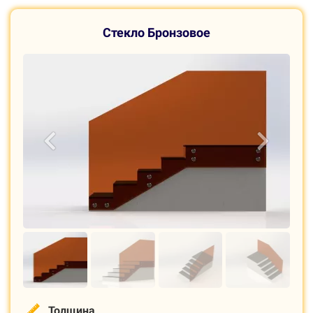
С
текло Б
ронзовое
Толщина