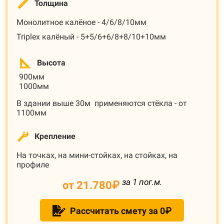
Толщина
Монолитное калёное - 4/6/8/10мм
Triplex калёный - 5+5/6+6/8+8/10+10мм
Высота
900мм
1000мм
В здании выше 30м применяются стёкла - от
1100мм
Крепление
На точках, на мини-стойках, на стойках, на
профиле
за 1 пог.м.
от 21.780
₽
Рассчитать смету за 0₽