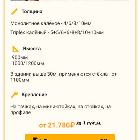
Толщина
Монолитное калёное - 4/6/8/10мм
Triplex калёный - 5+5/6+6/8+8/10+10мм
Высота
900мм
1000/1200мм
В здании выше 30м применяются стёкла - от
1100мм
Крепление
На точках, на мини-стойках, на стойках, на
профиле
за 1 пог.м.
от 21.780
₽